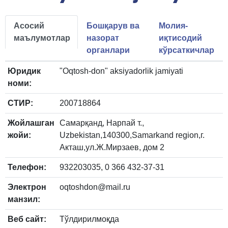
Асосий
Бошқарув ва
Молия-
маълумотлар
назорат
иқтисодий
органлари
кўрсаткичлар
Юридик
"Oqtosh-don" aksiyadorlik jamiyati
номи:
СТИР:
200718864
Жойлашган
Самарқанд, Нарпай т.,
жойи:
Uzbekistan,140300,Samarkand region,г.
Акташ,ул.Ж.Мирзаев, дом 2
Телефон:
932203035, 0 366 432-37-31
Электрон
oqtoshdon@mail.ru
манзил:
Веб сайт:
Тўлдирилмоқда