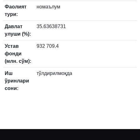
Фаолият
номаълум
тури:
Давлат
35.63638731
улуши (%):
Устав
932 709.4
фонди
(млн. сўм):
Иш
тўлдирилмоқда
ўринлари
сони: