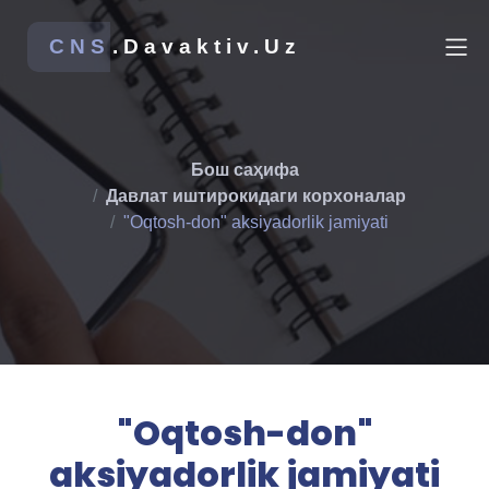
CNS
.Davaktiv.Uz
Бош саҳифа
Давлат иштирокидаги корхоналар
"Oqtosh-don" aksiyadorlik jamiyati
"Oqtosh-don"
aksiyadorlik jamiyati