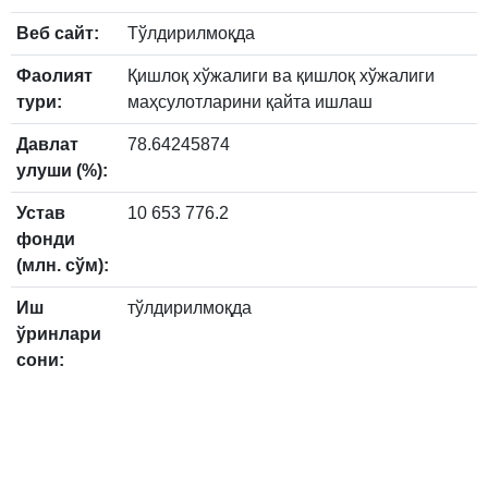
Веб сайт:
Тўлдирилмоқда
Фаолият
Қишлоқ хўжалиги ва қишлоқ хўжалиги
тури:
маҳсулотларини қайта ишлаш
Давлат
78.64245874
улуши (%):
Устав
10 653 776.2
фонди
(млн. сўм):
Иш
тўлдирилмоқда
ўринлари
сони: