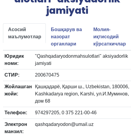
jamiyati
Асосий
Бошқарув ва
Молия-
маълумотлар
назорат
иқтисодий
органлари
кўрсаткичлар
Юридик
"Qashqadaryodonmahsulotlari" aksiyadorlik
номи:
jamiyati
СТИР:
200670475
Жойлашган
Қашқадарё, Қарши ш., Uzbekistan, 180006,
жойи:
Kashkadarya region, Karshi, ул.И.Муминов,
дом 68
Телефон:
974297205, 0 375 221-00-46
Электрон
qashqadaryodon@umail.uz
манзил: