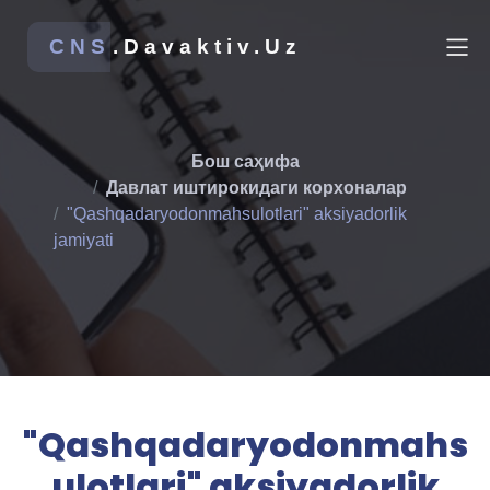
CNS
.Davaktiv.Uz
Бош саҳифа
Давлат иштирокидаги корхоналар
"Qashqadaryodonmahsulotlari" aksiyadorlik
jamiyati
"Qashqadaryodonmahs
ulotlari" aksiyadorlik