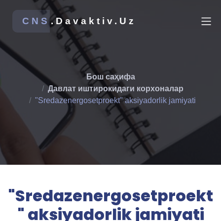
CNS
.Davaktiv.Uz
Бош саҳифа
Давлат иштирокидаги корхоналар
"Sredazenergosetproekt" aksiyadorlik jamiyati
"Sredazenergosetproekt
" aksiyadorlik jamiyati