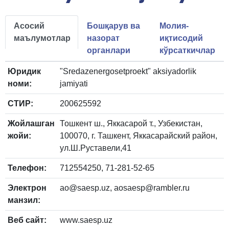
Асосий
Бошқарув ва
Молия-
маълумотлар
назорат
иқтисодий
органлари
кўрсаткичлар
Юридик
"Sredazenergosetproekt" aksiyadorlik
номи:
jamiyati
СТИР:
200625592
Жойлашган
Тошкент ш., Яккасарой т., Узбекистан,
жойи:
100070, г. Ташкент, Яккасарайский район,
ул.Ш.Руставели,41
Телефон:
712554250, 71-281-52-65
Электрон
ao@saesp.uz, aosaesp@rambler.ru
манзил:
Веб сайт:
www.saesp.uz