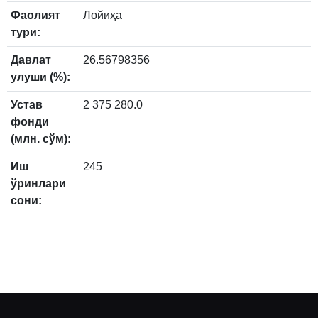
Фаолият
Лойиҳа
тури:
Давлат
26.56798356
улуши (%):
Устав
2 375 280.0
фонди
(млн. сўм):
Иш
245
ўринлари
сони: