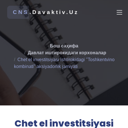
CNS
.Davaktiv.Uz
Бош саҳифа
Давлат иштирокидаги корхоналар
Chet el investitsiyasi ishtirokidagi "Toshkentvino
kombinati" aksiyadorlik jamiyati
Chet el investitsiyasi