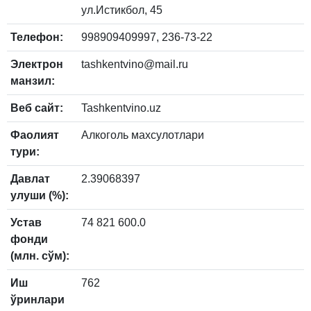
ул.Истикбол, 45
Телефон:
998909409997, 236-73-22
Электрон
tashkentvino@mail.ru
манзил:
Веб сайт:
Tashkentvino.uz
Фаолият
Алкоголь махсулотлари
тури:
Давлат
2.39068397
улуши (%):
Устав
74 821 600.0
фонди
(млн. сўм):
Иш
762
ўринлари