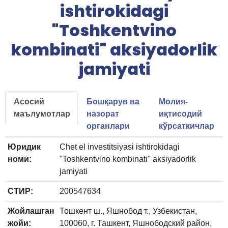
ishtirokidagi
"Toshkentvino
kombinati" aksiyadorlik
jamiyati
Асосий
Бошқарув ва
Молия-
маълумотлар
назорат
иқтисодий
органлари
кўрсаткичлар
Юридик
Chet el investitsiyasi ishtirokidagi
номи:
"Toshkentvino kombinati" aksiyadorlik
jamiyati
СТИР:
200547634
Жойлашган
Тошкент ш., Яшнобод т., Узбекистан,
жойи:
100060, г. Ташкент, Яшнободский район,