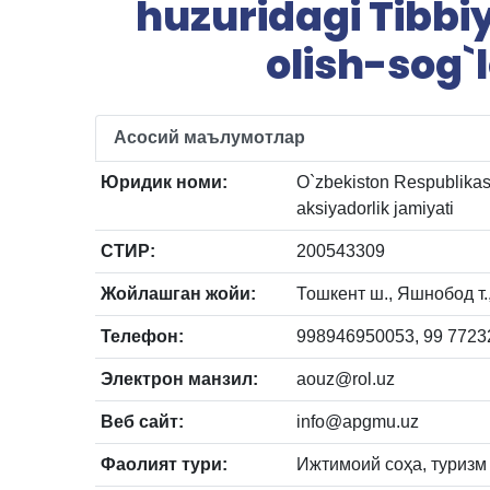
huzuridagi Tibb
olish-sog`
Асосий маълумотлар
Юридик номи:
O`zbekiston Respublikasi
aksiyadorlik jamiyati
СТИР:
200543309
Жойлашган жойи:
Тошкент ш., Яшнобод т.
Телефон:
998946950053, 99 7723
Электрон манзил:
aouz@rol.uz
Веб сайт:
info@apgmu.uz
Фаолият тури:
Ижтимоий соҳа, туризм