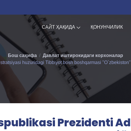
САЙТ ҲАҚИДА
ҚОНУНЧИЛИК
Бош саҳифа
Давлат иштирокидаги корхоналар
tratsiyasi huzuridagi Tibbiyot bosh boshqarmasi "O`zbekiston" 
spublikasi Prezidenti Ad