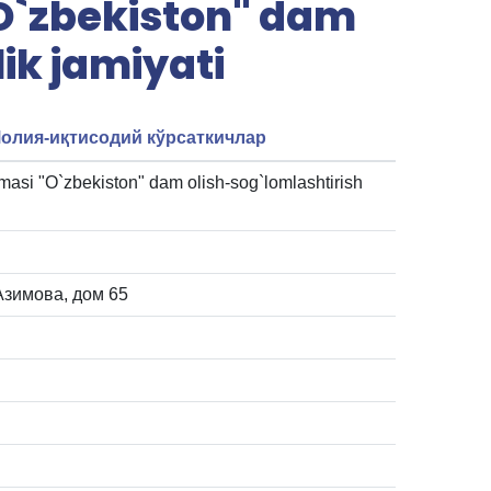
O`zbekiston" dam
ik jamiyati
олия-иқтисодий кўрсаткичлар
masi "O`zbekiston" dam olish-sog`lomlashtirish
.Азимова, дом 65