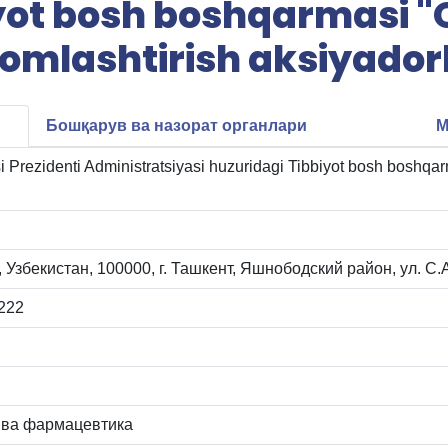
iyot bosh boshqarmasi "
lomlashtirish aksiyadorl
Бошқарув ва назорат органлари
М
 Prezidenti Administratsiyasi huzuridagi Tibbiyot bosh boshqar
, Узбекистан, 100000, г. Ташкент, Яшнободский район, ул. С
222
 ва фармацевтика