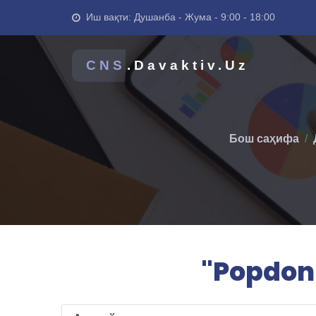
Иш вақти: Душанба - Жума - 9:00 - 18:00
CNS
.Davaktiv.Uz
Бош саҳифа
"Popdonm