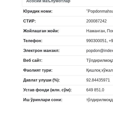
Асосий маълумотлар
Юридик номи:
"Popdonmahsulo
СТИР:
200087242
Жойлашган жойи:
Наманган, Поп
Телефон:
990300051, +9
Электрон манзил:
popdon@index
Веб сайт:
Тўлдирилмоқ
Фаолият тури:
Қишлоқ хўжал
Давлат улуши (%):
92.84435971
Устав фонди (млн. сўм):
649 851.0
Иш ўринлари сони:
тўлдирилмоқд