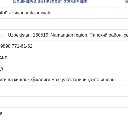
Бошқарув ва назорат органлари
М
t" aksiyadorlik jamiyati
 т., Uzbekistan, 160519, Namangan region, Папский район, с
9898 771-61-62
.uz
да
иги ва қишлоқ хўжалиги маҳсулотларини қайта ишлаш
а