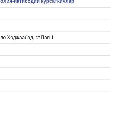
олия-иқтисодий кўрсаткичлар
ело Ходжаабад, ст.Пап 1