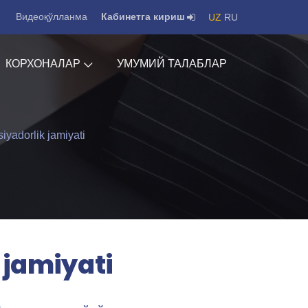
Видеоқўлланма
Кабинетга кириш
UZ
RU
КОРХОНАЛАР
УМУМИЙ ТАЛАБЛАР
yadorlik jamiyati
 jamiyati