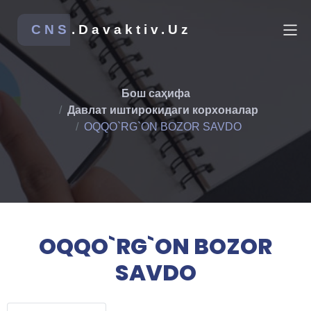
CNS
.Davaktiv.Uz
Бош саҳифа
Давлат иштирокидаги корхоналар
OQQO`RG`ON BOZOR SAVDO
OQQO`RG`ON BOZOR
SAVDO