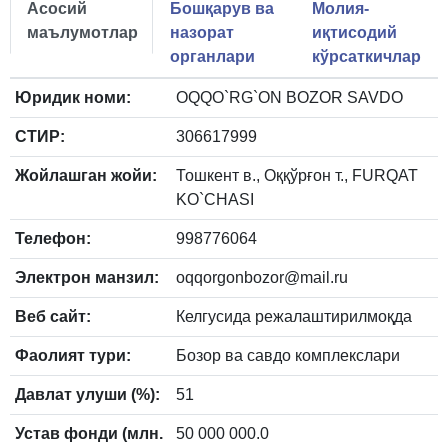
Асосий
Бошқарув ва
Молия-
маълумотлар
назорат
иқтисодий
органлари
кўрсаткичлар
Юридик номи:
OQQO`RG`ON BOZOR SAVDO
СТИР:
306617999
Жойлашган жойи:
Тошкент в., Оққўрғон т., FURQAT
KO`CHASI
Телефон:
998776064
Электрон манзил:
oqqorgonbozor@mail.ru
Веб сайт:
Келгусида режалаштирилмоқда
Фаолият тури:
Бозор ва савдо комплекслари
Давлат улуши (%):
51
Устав фонди (млн.
50 000 000.0