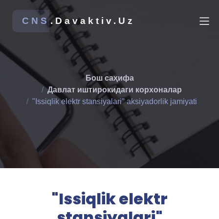
CNS
.Davaktiv.Uz
Бош саҳифа
Давлат иштирокидаги корхоналар
"Issiqlik elektr stansiyalari" aksiyadorlik jamiyati
"Issiqlik elektr
stansiyalari"