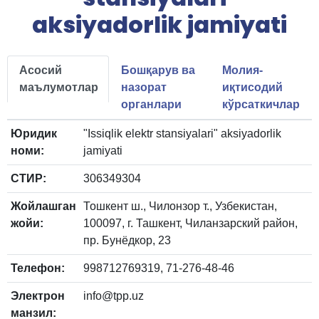
aksiyadorlik jamiyati
Асосий
Бошқарув ва
Молия-
маълумотлар
назорат
иқтисодий
органлари
кўрсаткичлар
Юридик
"Issiqlik elektr stansiyalari" aksiyadorlik
номи:
jamiyati
СТИР:
306349304
Жойлашган
Тошкент ш., Чилонзор т., Узбекистан,
жойи:
100097, г. Ташкент, Чиланзарский район,
пр. Бунёдкор, 23
Телефон:
998712769319, 71-276-48-46
Электрон
info@tpp.uz
манзил: