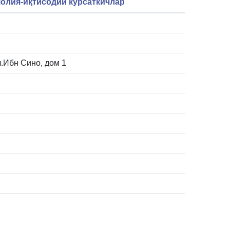
олия-иқтисодий кўрсаткичлар
л.Ибн Сино, дом 1