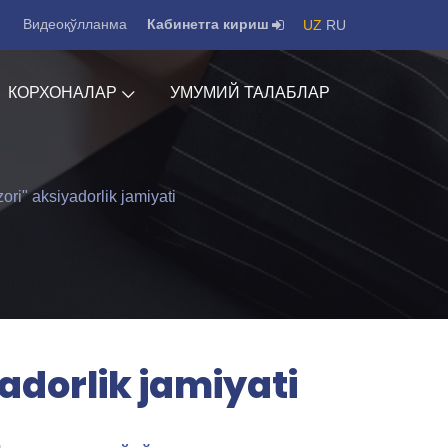
Видеоқўлланма
Кабинетга кириш
UZ
RU
КОРХОНАЛАР
УМУМИЙ ТАЛАБЛАР
ri" aksiyadorlik jamiyati
adorlik jamiyati