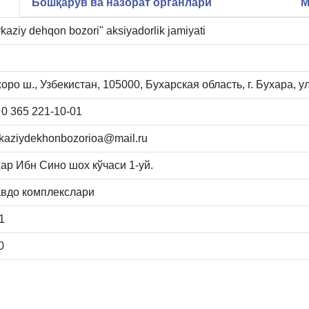
Бошқарув ва назорат органлари
М
kaziy dehqon bozori" aksiyadorlik jamiyati
оро ш., Узбекистан, 105000, Бухарская область, г. Бухара, у
 0 365 221-10-01
kaziydekhonbozorioa@mail.ru
ар Ибн Сино шох кўчаси 1-уй.
авдо комплекслари
1
0