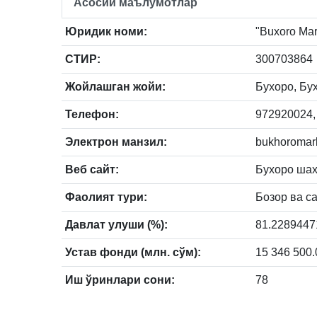
Асосий маълумотлар
Юридик номи:
"Buxoro Mar
СТИР:
300703864
Жойлашган жойи:
Бухоро, Бух
Телефон:
972920024,
Электрон манзил:
bukhoromar
Веб сайт:
Бухоро шах
Фаолият тури:
Бозор ва с
Давлат улуши (%):
81.2289447
Устав фонди (млн. сўм):
15 346 500.
Иш ўринлари сони:
78