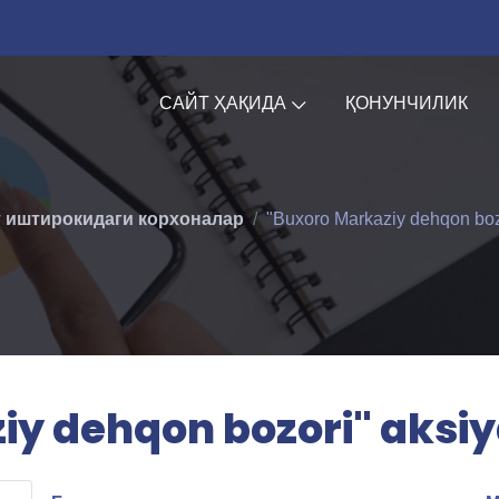
САЙТ ҲАҚИДА
ҚОНУНЧИЛИК
 иштирокидаги корхоналар
"Buxoro Markaziy dehqon bozo
y dehqon bozori" aksiy