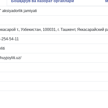
Бошқарув ва назорат органлари
М
 aksiyadorlik jamiyati
касарой т., Узбекистан, 100031, г. Ташкент, Яккасарайский р
-254-54-11
iti
huyjoyliti.uz/