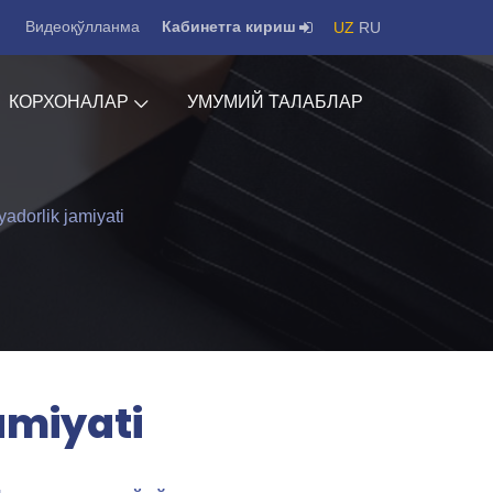
Видеоқўлланма
Кабинетга кириш
UZ
RU
КОРХОНАЛАР
УМУМИЙ ТАЛАБЛАР
yadorlik jamiyati
amiyati