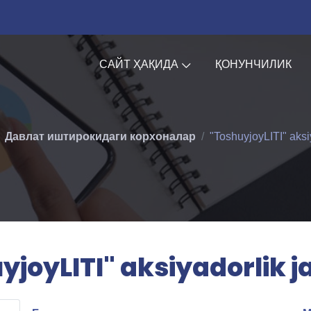
САЙТ ҲАҚИДА
ҚОНУНЧИЛИК
Давлат иштирокидаги корхоналар
"ToshuyjoyLITI" aksi
yjoyLITI" aksiyadorlik j