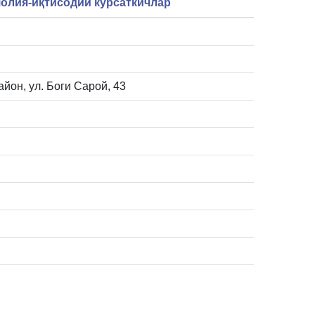
олия-иқтисодий кўрсаткичлар
айон, ул. Боги Сарой, 43