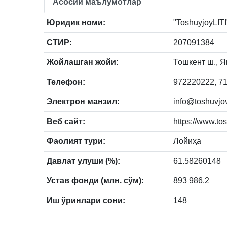
Асосий маълумотлар
Юридик номи:
"ToshuyjoyLITI"
СТИР:
207091384
Жойлашган жойи:
Тошкент ш., Як
Телефон:
972220222, 71
Электрон манзил:
info@toshuvjovl
Веб сайт:
https://www.tos
Фаолият тури:
Лойиҳа
Давлат улуши (%):
61.58260148
Устав фонди (млн. сўм):
893 986.2
Иш ўринлари сони:
148