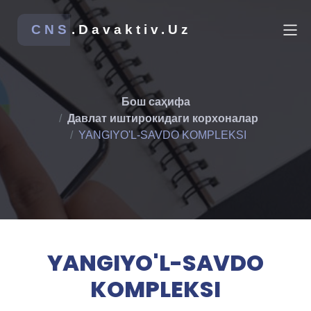
CNS
.Davaktiv.Uz
Бош саҳифа
Давлат иштирокидаги корхоналар
YANGIYO'L-SAVDO KOMPLEKSI
YANGIYO'L-SAVDO
KOMPLEKSI