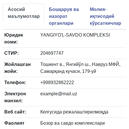
Асосий
Бошқарув ва
Молия-
маълумотлар
назорат
иқтисодий
органлари
кўрсаткичлар
Юридик
YANGIYO'L-SAVDO KOMPLEKSI
номи:
СТИР:
204697747
Жойлашган
Тошкент в., Янгийўл ш., Навруз МФЙ,
жойи:
Самарқанд кучаси, 179-уй
Телефон:
+998932862222
Электрон
example@mail.uz
манзил:
Веб сайт:
Келгусида режалаштирилмоқда
Фаолият
Бозор ва савдо комплекслари