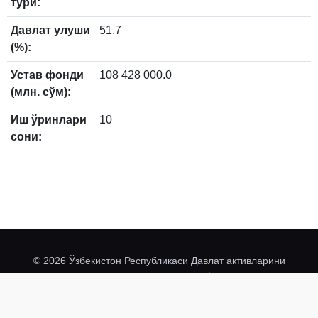
тури:
Давлат улуши
51.7
(%):
Устав фонди
108 428 000.0
(млн. сўм):
Иш ўринлари
10
сони:
© 2026 Ўзбекистон Республикаси Давлат активларини
davaktiv.uz
@davaktivuz
бошқариш агентлиги
.