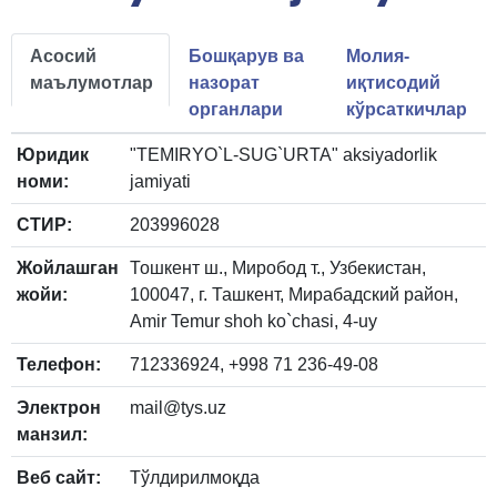
Асосий
Бошқарув ва
Молия-
маълумотлар
назорат
иқтисодий
органлари
кўрсаткичлар
Юридик
"TEMIRYO`L-SUG`URTA" aksiyadorlik
номи:
jamiyati
СТИР:
203996028
Жойлашган
Тошкент ш., Миробод т., Узбекистан,
жойи:
100047, г. Ташкент, Мирабадский район,
Amir Temur shoh ko`chasi, 4-uy
Телефон:
712336924, +998 71 236-49-08
Электрон
mail@tys.uz
манзил:
Веб сайт:
Тўлдирилмоқда