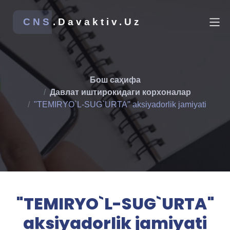
CNS
.Davaktiv.Uz
Бош саҳифа
Давлат иштирокидаги корхоналар
"TEMIRYO`L-SUG`URTA" aksiyadorlik jamiyati
"TEMIRYO`L-SUG`URTA"
aksiyadorlik jamiyati