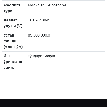
Фаолият
Молия ташкилотлари
тури:
Давлат
16.07843845
улуши (%):
Устав
85 300 000.0
фонди
(млн. сўм):
Иш
тўлдирилмоқда
ўринлари
сони: