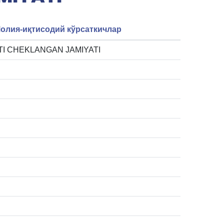
олия-иқтисодий кўрсаткичлар
TI CHEKLANGAN JAMIYATI