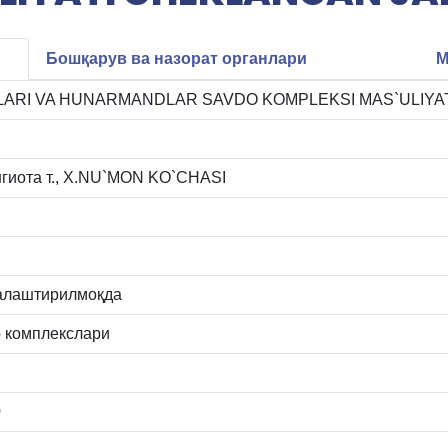
Бошқарув ва назорат органлари
М
LLARI VA HUNARMANDLAR SAVDO KOMPLEKSI MAS`ULIYA
нгиота т., X.NU`MON KO`CHASI
алаштирилмоқда
о комплекслари
0