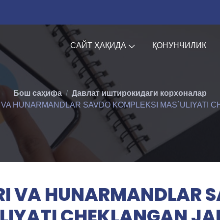
САЙТ ҲАҚИДА
ҚОНУНЧИЛИК
Бош саҳифа
Давлат иштирокидаги корхоналар
I VA HUNARMANDLAR SAVDO KOMPLEKSI MAS`ULIYATI C
RI VA HUNARMANDLAR 
LIYATI CHEKLANGAN JA