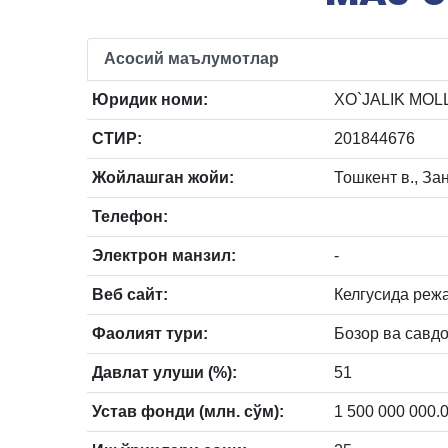
Асосий маълумотлар
Юридик номи:
XO`JALIK MO
СТИР:
201844676
Жойлашган жойи:
Тошкент в., За
Телефон:
Электрон манзил:
-
Веб сайт:
Келгусида реж
Фаолият тури:
Бозор ва савд
Давлат улуши (%):
51
Устав фонди (млн. сўм):
1 500 000 000.