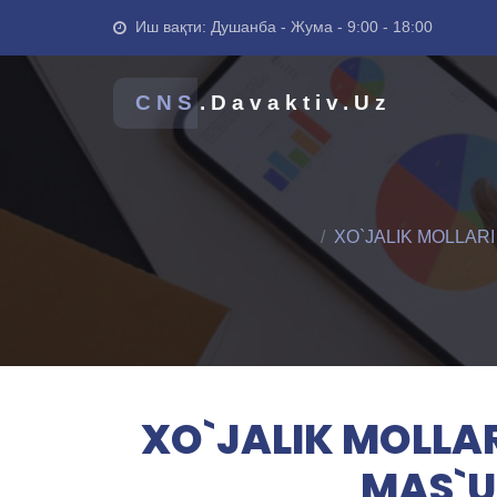
Иш вақти: Душанба - Жума - 9:00 - 18:00
CNS
.Davaktiv.Uz
XO`JALIK MOLLAR
XO`JALIK MOLLA
MAS`U