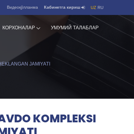
Видеоқўлланма
Кабинетга кириш
UZ
RU
КОРХОНАЛАР
УМУМИЙ ТАЛАБЛАР
HEKLANGAN JAMIYATI
SAVDO KOMPLEKSI
MIYATI