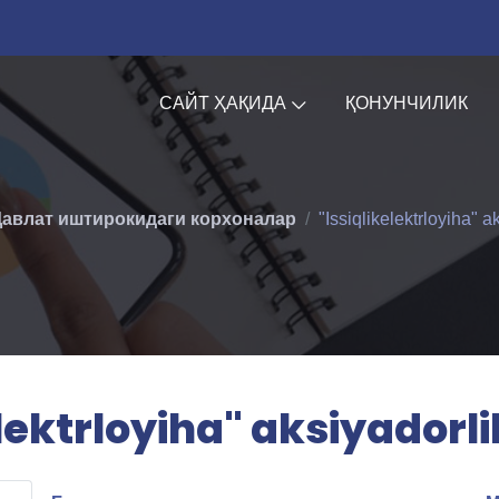
САЙТ ҲАҚИДА
ҚОНУНЧИЛИК
авлат иштирокидаги корхоналар
"Issiqlikelektrloyiha" a
elektrloyiha" aksiyadorli