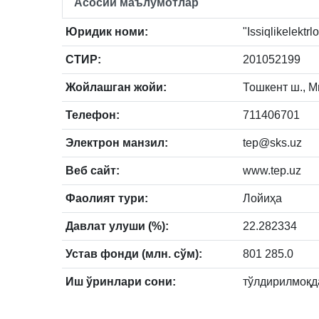
Асосий маълумотлар
Юридик номи:
"Issiqlikelektrl
СТИР:
201052199
Жойлашган жойи:
Тошкент ш., М
Телефон:
711406701
Электрон манзил:
tep@sks.uz
Веб сайт:
www.tep.uz
Фаолият тури:
Лойиҳа
Давлат улуши (%):
22.282334
Устав фонди (млн. сўм):
801 285.0
Иш ўринлари сони:
тўлдирилмоқд