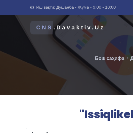
Иш вақти: Душанба - Жума - 9:00 - 18:00
CNS
.Davaktiv.Uz
Бош саҳифа
Д
"Issiqlik