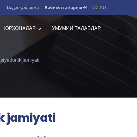
Видеоқўлланма
Кабинетга кириш
UZ
RU
КОРХОНАЛАР
УМУМИЙ ТАЛАБЛАР
ksiyadorlik jamiyati
k jamiyati