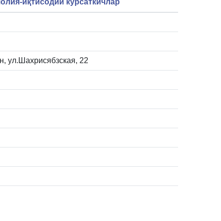
олия-иқтисодий кўрсаткичлар
он, ул.Шахрисябзская, 22