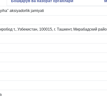
Бошқарув ва назорат органлари
М
oyiha" aksiyadorlik jamiyati
иробод т., Узбекистан, 100015, г. Ташкент, Мирабадский рай
а