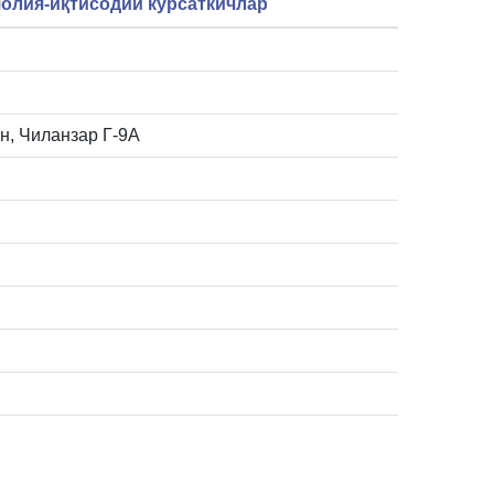
олия-иқтисодий кўрсаткичлар
он, Чиланзар Г-9А