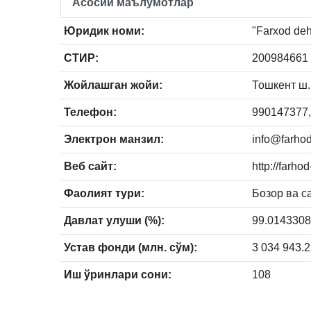
Асосий маълумотлар
Юридик номи:
"Farxod deh
СТИР:
200984661
Жойлашган жойи:
Тошкент ш.,
Телефон:
990147377,
Электрон манзил:
info@farhod
Веб сайт:
http://farhod
Фаолият тури:
Бозор ва с
Давлат улуши (%):
99.014330
Устав фонди (млн. сўм):
3 034 943.2
Иш ўринлари сони:
108