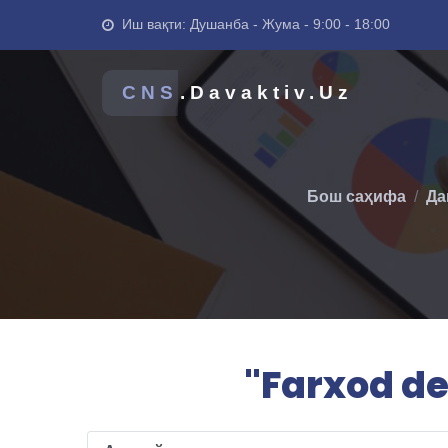
Иш вақти: Душанба - Жума - 9:00 - 18:00
CNS
.Davaktiv.Uz
Бош саҳифа
Да
"Farxod de