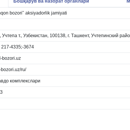
Бошқарув ва назорат органлари
М
qon bozori" aksiyadorlik jamiyati
 Учтепа т., Узбекистан, 100138, г. Ташкент, Учтепинский рай
 217-4335;-3674
-bozori.uz
-bozori.uz/ru/
авдо комплекслари
83