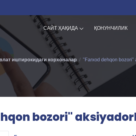
САЙТ ҲАҚИДА
ҚОНУНЧИЛИК
влат иштирокидаги корхоналар
"Farxod dehqon bozori" a
hqon bozori" aksiyadorl