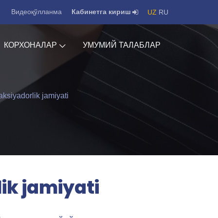
Видеоқўлланма
Кабинетга кириш
UZ
RU
КОРХОНАЛАР
УМУМИЙ ТАЛАБЛАР
ksiyadorlik jamiyati
ik jamiyati