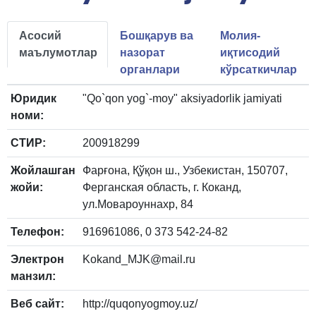
Асосий
Бошқарув ва
Молия-
маълумотлар
назорат
иқтисодий
органлари
кўрсаткичлар
Юридик
"Qo`qon yog`-moy" aksiyadorlik jamiyati
номи:
СТИР:
200918299
Жойлашган
Фарғона, Қўқон ш., Узбекистан, 150707,
жойи:
Ферганская область, г. Коканд,
ул.Мовароуннахр, 84
Телефон:
916961086, 0 373 542-24-82
Электрон
Kokand_MJK@mail.ru
манзил:
Веб сайт:
http://quqonyogmoy.uz/