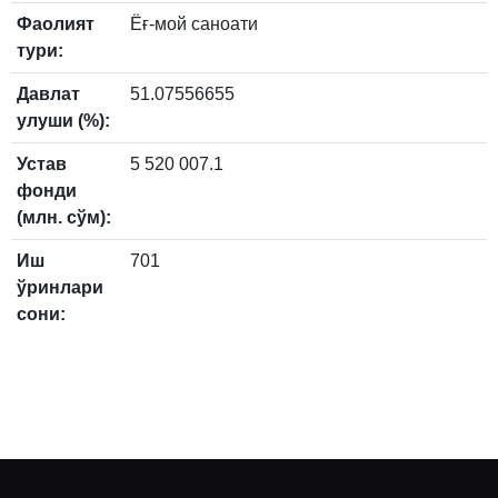
Фаолият
Ёғ-мой саноати
тури:
Давлат
51.07556655
улуши (%):
Устав
5 520 007.1
фонди
(млн. сўм):
Иш
701
ўринлари
сони: