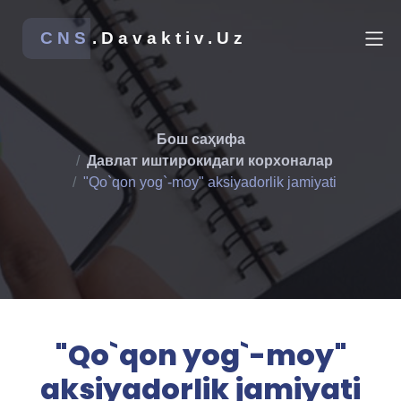
CNS
.Davaktiv.Uz
Бош саҳифа
Давлат иштирокидаги корхоналар
"Qo`qon yog`-moy" aksiyadorlik jamiyati
"Qo`qon yog`-moy"
aksiyadorlik jamiyati