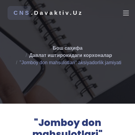
CNS
.Davaktiv.Uz
Бош саҳифа
Давлат иштирокидаги корхоналар
"Jomboy don mahsulotlari" aksiyadorlik jamiyati
"Jomboy don
mahsulotlari"