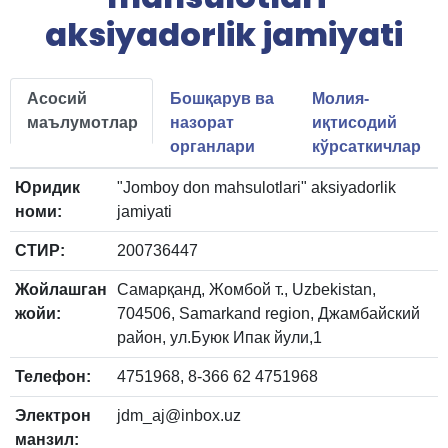
aksiyadorlik jamiyati
Асосий
Бошқарув ва
Молия-
маълумотлар
назорат
иқтисодий
органлари
кўрсаткичлар
Юридик
"Jomboy don mahsulotlari" aksiyadorlik
номи:
jamiyati
СТИР:
200736447
Жойлашган
Самарқанд, Жомбой т., Uzbekistan,
жойи:
704506, Samarkand region, Джамбайский
район, ул.Буюк Ипак йули,1
Телефон:
4751968, 8-366 62 4751968
Электрон
jdm_aj@inbox.uz
манзил: