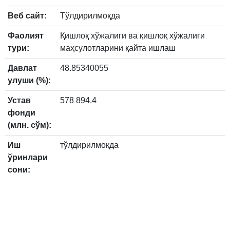
Веб сайт:
Тўлдирилмоқда
Фаолият
Қишлоқ хўжалиги ва қишлоқ хўжалиги
тури:
маҳсулотларини қайта ишлаш
Давлат
48.85340055
улуши (%):
Устав
578 894.4
фонди
(млн. сўм):
Иш
тўлдирилмоқда
ўринлари
сони: