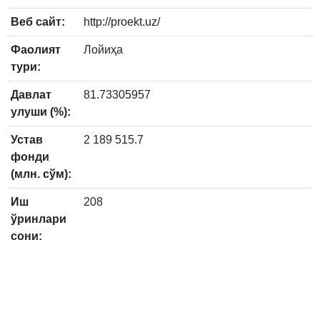
Веб сайт:
http://proekt.uz/
Фаолият
Лойиҳа
тури:
Давлат
81.73305957
улуши (%):
Устав
2 189 515.7
фонди
(млн. сўм):
Иш
208
ўринлари
сони: