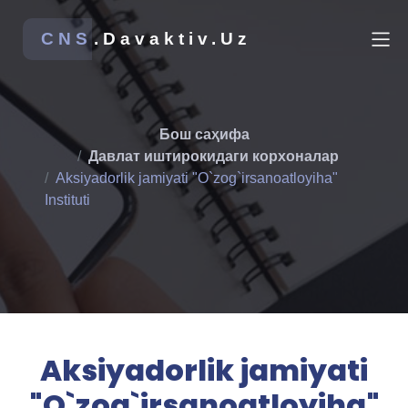
CNS
.Davaktiv.Uz
Бош саҳифа
Давлат иштирокидаги корхоналар
Aksiyadorlik jamiyati "O`zog`irsanoatloyiha"
Instituti
Aksiyadorlik jamiyati
"O`zog`irsanoatloyiha"