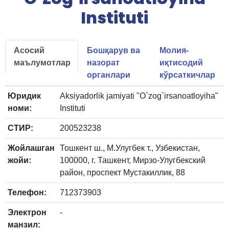
Instituti
Асосий
Бошқарув ва
Молия-
маълумотлар
назорат
иқтисодий
органлари
кўрсаткичлар
Юридик
Aksiyadorlik jamiyati "O`zog`irsanoatloyiha"
номи:
Instituti
СТИР:
200523238
Жойлашган
Тошкент ш., М.Улугбек т., Узбекистан,
жойи:
100000, г. Ташкент, Мирзо-Улугбекский
район, проспект Мустакиллик, 88
Телефон:
712373903
Электрон
-
манзил: