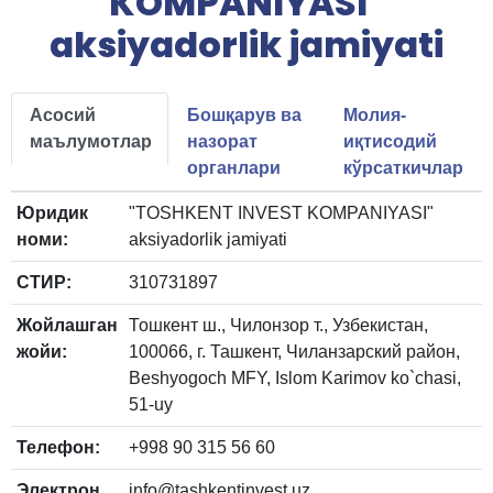
KOMPANIYASI"
aksiyadorlik jamiyati
Асосий
Бошқарув ва
Молия-
маълумотлар
назорат
иқтисодий
органлари
кўрсаткичлар
Юридик
"TOSHKENT INVEST KOMPANIYASI"
номи:
aksiyadorlik jamiyati
СТИР:
310731897
Жойлашган
Тошкент ш., Чилонзор т., Узбекистан,
жойи:
100066, г. Ташкент, Чиланзарский район,
Beshyogoch MFY, Islom Karimov ko`chasi,
51-uy
Телефон:
+998 90 315 56 60
Электрон
info@tashkentinvest.uz