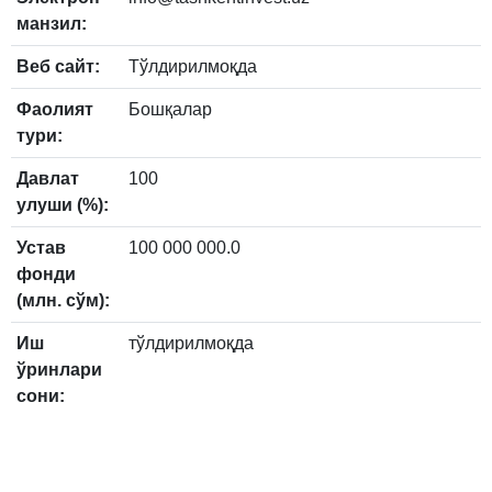
манзил:
Веб сайт:
Тўлдирилмоқда
Фаолият
Бошқалар
тури:
Давлат
100
улуши (%):
Устав
100 000 000.0
фонди
(млн. сўм):
Иш
тўлдирилмоқда
ўринлари
сони: