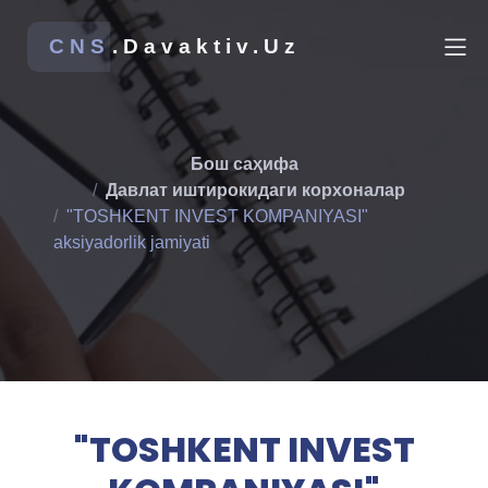
CNS
.Davaktiv.Uz
Бош саҳифа
Давлат иштирокидаги корхоналар
"TOSHKENT INVEST KOMPANIYASI"
aksiyadorlik jamiyati
"TOSHKENT INVEST