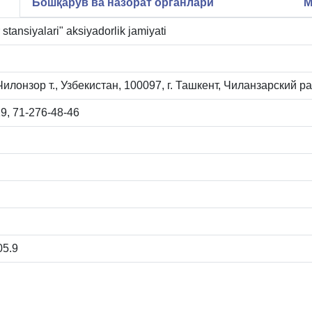
Бошқарув ва назорат органлари
М
r stansiyalari" aksiyadorlik jamiyati
Чилонзор т., Узбекистан, 100097, г. Ташкент, Чиланзарский ра
, 71-276-48-46
05.9