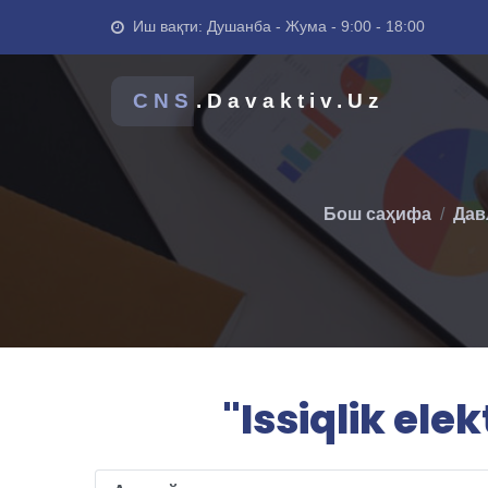
Иш вақти: Душанба - Жума - 9:00 - 18:00
CNS
.Davaktiv.Uz
Бош саҳифа
Дав
"Issiqlik ele