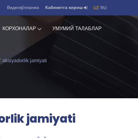
Видеоқўлланма
Кабинетга кириш
UZ
RU
КОРХОНАЛАР
УМУМИЙ ТАЛАБЛАР
i" aksiyadorlik jamiyati
orlik jamiyati