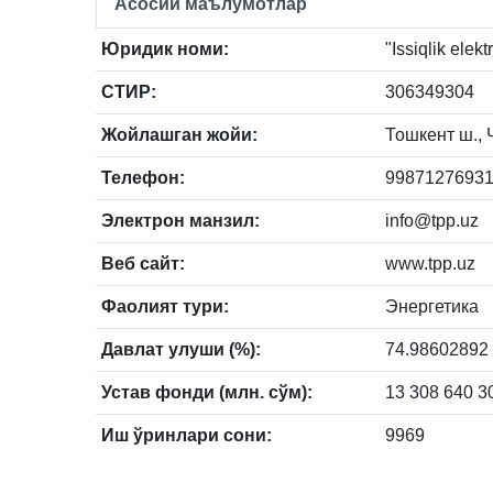
Асосий маълумотлар
Юридик номи:
"Issiqlik elekt
СТИР:
306349304
Жойлашган жойи:
Тошкент ш., 
Телефон:
998712769319
Электрон манзил:
info@tpp.uz
Веб сайт:
www.tpp.uz
Фаолият тури:
Энергетика
Давлат улуши (%):
74.98602892
Устав фонди (млн. сўм):
13 308 640 3
Иш ўринлари сони:
9969