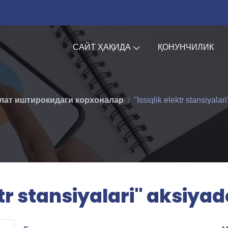
САЙТ ҲАҚИДА
ҚОНУНЧИЛИК
лат иштирокидаги корхоналар
"Issiqlik elektr stansiyalar
ktr stansiyalari" aksiyad