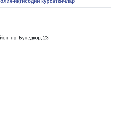
олия-иқтисодий кўрсаткичлар
йон, пр. Бунёдкор, 23