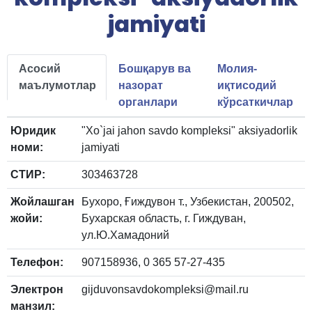
jamiyati
Асосий
Бошқарув ва
Молия-
маълумотлар
назорат
иқтисодий
органлари
кўрсаткичлар
Юридик
"Xo`jai jahon savdo kompleksi" aksiyadorlik
номи:
jamiyati
СТИР:
303463728
Жойлашган
Бухоро, Ғиждувон т., Узбекистан, 200502,
жойи:
Бухарская область, г. Гиждуван,
ул.Ю.Хамадоний
Телефон:
907158936, 0 365 57-27-435
Электрон
gijduvonsavdokompleksi@mail.ru
манзил: