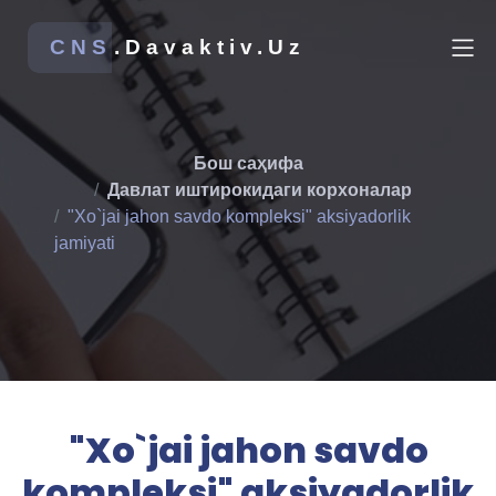
CNS
.Davaktiv.Uz
Бош саҳифа
Давлат иштирокидаги корхоналар
"Xo`jai jahon savdo kompleksi" aksiyadorlik
jamiyati
"Xo`jai jahon savdo
kompleksi" aksiyadorlik