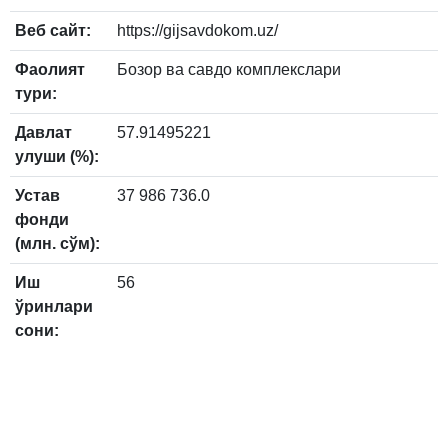
Веб сайт:
https://gijsavdokom.uz/
Фаолият
Бозор ва савдо комплекслари
тури:
Давлат
57.91495221
улуши (%):
Устав
37 986 736.0
фонди
(млн. сўм):
Иш
56
ўринлари
сони: