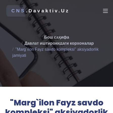
CNS
.Davaktiv.Uz
Бош саҳифа
Давлат иштирокидаги корхоналар
"Marg`ilon Fayz savdo kompleksi" aksiyadorlik
jamiyati
"Marg`ilon Fayz savdo
kompleksi" aksiyadorlik