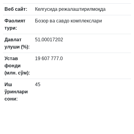
Веб сайт:
Келгусида режалаштирилмоқда
Фаолият
Бозор ва савдо комплекслари
тури:
Давлат
51.00017202
улуши (%):
Устав
19 607 777.0
фонди
(млн. сўм):
Иш
45
ўринлари
сони: