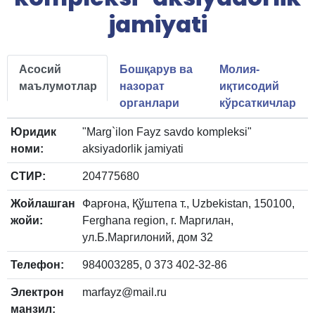
jamiyati
Асосий
Бошқарув ва
Молия-
маълумотлар
назорат
иқтисодий
органлари
кўрсаткичлар
Юридик
"Marg`ilon Fayz savdo kompleksi"
номи:
aksiyadorlik jamiyati
СТИР:
204775680
Жойлашган
Фарғона, Қўштепа т., Uzbekistan, 150100,
жойи:
Ferghana region, г. Маргилан,
ул.Б.Маргилоний, дом 32
Телефон:
984003285, 0 373 402-32-86
Электрон
marfayz@mail.ru
манзил: