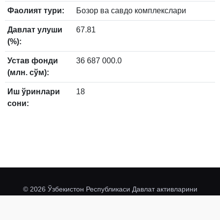
Фаолият тури:
Бозор ва савдо комплекслари
Давлат улуши
67.81
(%):
Устав фонди
36 687 000.0
(млн. сўм):
Иш ўринлари
18
сони:
© 2026 Ўзбекистон Республикаси Давлат активларини
davaktiv.uz
@davaktivuz
бошқариш агентлиги
.