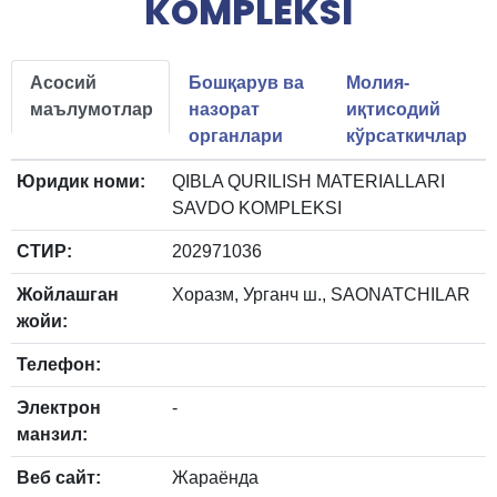
KOMPLEKSI
Асосий
Бошқарув ва
Молия-
маълумотлар
назорат
иқтисодий
органлари
кўрсаткичлар
Юридик номи:
QIBLA QURILISH MATERIALLARI
SAVDO KOMPLEKSI
СТИР:
202971036
Жойлашган
Хоразм, Урганч ш., SAONATCHILAR
жойи:
Телефон:
Электрон
-
манзил:
Веб сайт:
Жараёнда