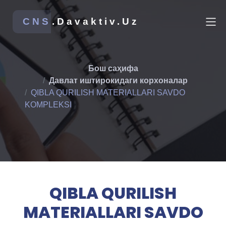
CNS
.Davaktiv.Uz
Бош саҳифа
Давлат иштирокидаги корхоналар
QIBLA QURILISH MATERIALLARI SAVDO
KOMPLEKSI
QIBLA QURILISH
MATERIALLARI SAVDO