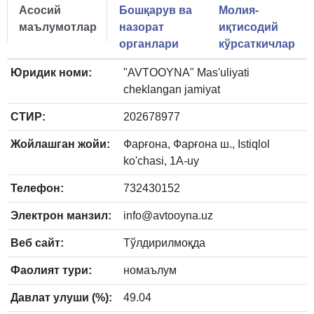
Асосий
Бошқарув ва
Молия-
маълумотлар
назорат
иқтисодий
органлари
кўрсаткичлар
Юридик номи:
"AVTOOYNA" Mas'uliyati
cheklangan jamiyat
СТИР:
202678977
Жойлашган жойи:
Фарғона, Фарғона ш., Istiqlol
ko'chasi, 1А-uy
Телефон:
732430152
Электрон манзил:
info@avtooyna.uz
Веб сайт:
Тўлдирилмоқда
Фаолият тури:
номаълум
Давлат улуши (%):
49.04