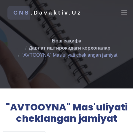
CNS
.Davaktiv.Uz
Бош саҳифа
Давлат иштирокидаги корхоналар
"AVTOOYNA" Mas'uliyati cheklangan jamiyat
"AVTOOYNA" Mas'uliyati
cheklangan jamiyat