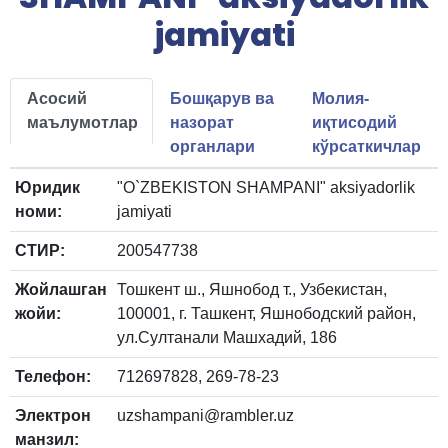
jamiyati
Асосий
Бошқарув ва
Молия-
маълумотлар
назорат
иқтисодий
органлари
кўрсаткичлар
Юридик
"O`ZBEKISTON SHAMPANI" aksiyadorlik
номи:
jamiyati
СТИР:
200547738
Жойлашган
Тошкент ш., Яшнобод т., Узбекистан,
жойи:
100001, г. Ташкент, Яшнободский район,
ул.Султанали Машхадий, 186
Телефон:
712697828, 269-78-23
Электрон
uzshampani@rambler.uz
манзил: