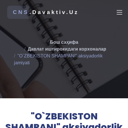
CNS
.Davaktiv.Uz
Бош саҳифа
Давлат иштирокидаги корхоналар
"O`ZBEKISTON SHAMPANI" aksiyadorlik
jamiyati
"O`ZBEKISTON
SHAMPANI" aksiyadorlik