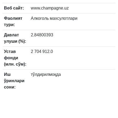
Веб сайт:
www.champagne.uz
Фаолият
Алкоголь махсулотлари
тури:
Давлат
2.84800393
улуши (%):
Устав
2 704 912.0
фонди
(млн. сўм):
Иш
тўлдирилмоқда
ўринлари
сони: