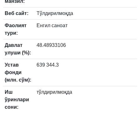
манзил:
Веб сайт:
Тўлдирилмоқда
Фаолият
Енгил саноат
тури:
Давлат
48.48933106
улуши (%):
Устав
639 344.3
фонди
(млн. сўм):
Иш
тўлдирилмоқда
ўринлари
сони: