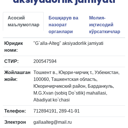
Асосий
Бошқарув ва
Молия-
маълумотлар
назорат
иқтисодий
органлари
кўрсаткичлар
Юридик
"G`alla-Alteg" aksiyadorlik jamiyati
номи:
СТИР:
200547594
Жойлашган
Тошкент в., Юқори-чирчиқ т., Узбекистан,
жойи:
100060, Ташкентская область,
Юкоричирчикский район, Барданкуль,
M.G.Xvan (sobiq Do`stlik) mahallasi,
Abadiyat ko`chasi
Телефон:
712894191, 289-41-91
Электрон
gallaalteg@mail.ru