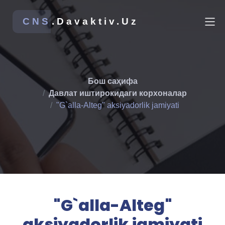
CNS
.Davaktiv.Uz
Бош саҳифа
Давлат иштирокидаги корхоналар
"G`alla-Alteg" aksiyadorlik jamiyati
"G`alla-Alteg"
aksiyadorlik jamiyati