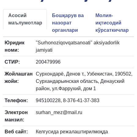
Асосий
Бошқарув ва
Молия-
маълумотлар
назорат
иқтисодий
органлари
кўрсаткичлар
Юридик
"Surhonoziqovqatsanoati" aksiyadorlik
номи:
jamiyati
СТИР:
200479996
Жойлашган
Сурхондарё, Денов т., Узбекистан, 190502,
жойи:
Сурхандарьинская область, Денауский
район, ул.Фаррухий, дом 1
Телефон:
945100228, 8-376-41-37-383
Электрон
surhan_mez@mail.ru
манзил:
Веб сайт:
Келгусида режалаштирилмоқда