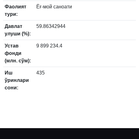
Фаолият
Ёғ-мой саноати
тури:
Давлат
59.86342944
улуши (%):
Устав
9 899 234.4
фонди
(млн. сўм):
Иш
435
ўринлари
сони: