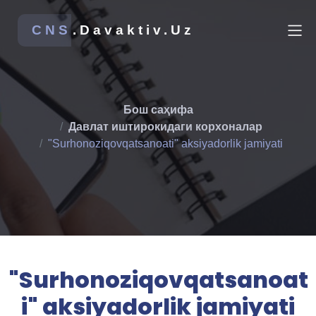
CNS
.Davaktiv.Uz
Бош саҳифа
Давлат иштирокидаги корхоналар
"Surhonoziqovqatsanoati" aksiyadorlik jamiyati
"Surhonoziqovqatsanoat
i" aksiyadorlik jamiyati