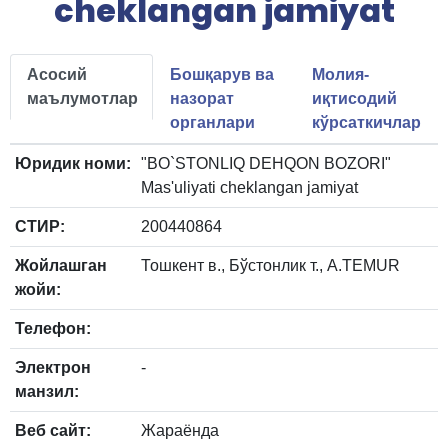
cheklangan jamiyat
Асосий
Бошқарув ва
Молия-
маълумотлар
назорат
иқтисодий
органлари
кўрсаткичлар
Юридик номи:
"BO`STONLIQ DEHQON BOZORI"
Mas'uliyati cheklangan jamiyat
СТИР:
200440864
Жойлашган
Тошкент в., Бўстонлик т., A.TEMUR
жойи:
Телефон:
Электрон
-
манзил:
Веб сайт:
Жараёнда