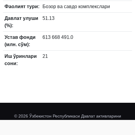
Фаолият тури:
Бозор ва савдо комплекслари
Давлат улуши
51.13
(%):
Устав фонди
613 668 491.0
(млн. сўм):
Иш ўринлари
21
сони:
© 2026 Ўзбекистон Республикаси Давлат активларини
davaktiv.uz
@davaktivuz
бошқариш агентлиги
.