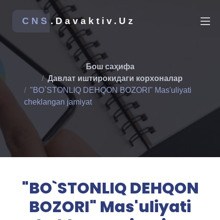
CNS
.Davaktiv.Uz
Бош саҳифа
Давлат иштирокидаги корхоналар
"BO`STONLIQ DEHQON BOZORI" Mas'uliyati
cheklangan jamiyat
"BO`STONLIQ DEHQON
BOZORI" Mas'uliyati