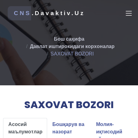
CNS
.Davaktiv.Uz
Бош саҳифа
Давлат иштирокидаги корхоналар
SAXOVAT BOZORI
SAXOVAT BOZORI
Асосий
Бошқарув ва
Молия-
маълумотлар
назорат
иқтисодий