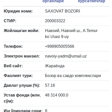
органлари
кўрсаткичлар
Юридик номи:
SAXOVAT BOZORI
СТИР:
200003322
Жойлашган жойи:
Навоий, Навоий ш., A.Temur
ko`chasi 9-uy
Телефон:
+998905005566
Электрон манзил:
navoiy-yadm@umail.uz
Веб сайт:
Жараёнда
Фаолият тури:
Бозор ва савдо комплекслари
Давлат улуши (%):
57.16
Устав фонди (млн.
48 314 000.0
сўм):
Иш ўринлари сони:
8