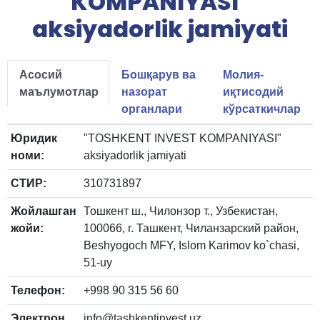
KOMPANIYASI"
aksiyadorlik jamiyati
Асосий
Бошқарув ва
Молия-
маълумотлар
назорат
иқтисодий
органлари
кўрсаткичлар
Юридик
"TOSHKENT INVEST KOMPANIYASI"
номи:
aksiyadorlik jamiyati
СТИР:
310731897
Жойлашган
Тошкент ш., Чилонзор т., Узбекистан,
жойи:
100066, г. Ташкент, Чиланзарский район,
Beshyogoch MFY, Islom Karimov ko`chasi,
51-uy
Телефон:
+998 90 315 56 60
Электрон
info@tashkentinvest.uz