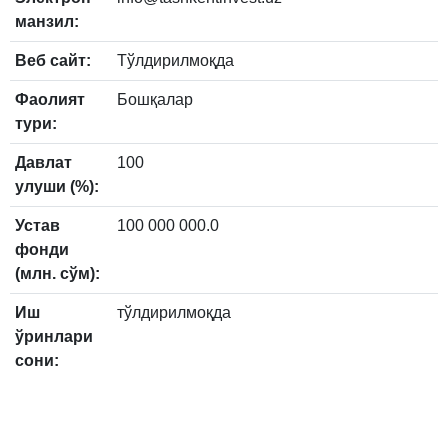
манзил:
Веб сайт:
Тўлдирилмоқда
Фаолият
Бошқалар
тури:
Давлат
100
улуши (%):
Устав
100 000 000.0
фонди
(млн. сўм):
Иш
тўлдирилмоқда
ўринлари
сони: