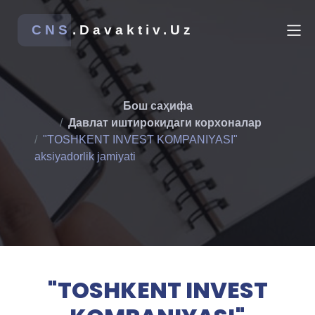
CNS
.Davaktiv.Uz
Бош саҳифа
Давлат иштирокидаги корхоналар
"TOSHKENT INVEST KOMPANIYASI"
aksiyadorlik jamiyati
"TOSHKENT INVEST