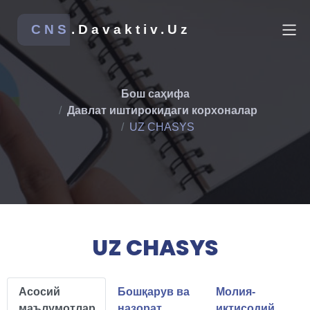
CNS
.Davaktiv.Uz
Бош саҳифа
Давлат иштирокидаги корхоналар
UZ CHASYS
UZ CHASYS
Асосий
Бошқарув ва
Молия-
маълумотлар
назорат
иқтисодий