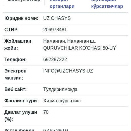
органлари
кўрсаткичлар
Юридик номи:
UZ CHASYS
СТИР:
206978481
Жойлашган
Наманган, Наманган ш.,
жойи:
QURUVCHILAR KO'CHASI 50-UY
Телефон:
692287222
Электрон
INFO@UZCHASYS.UZ
манзил:
Веб сайт:
Тўлдирилмоқда
Фаолият тури:
Хизмат кўрсатиш
Давлат улуши
70
(%):
Устав фонди
6 465 390.0