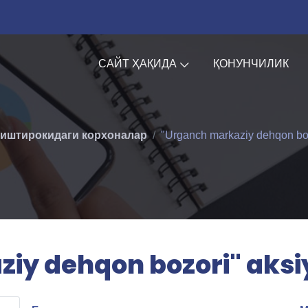
САЙТ ҲАҚИДА
ҚОНУНЧИЛИК
 иштирокидаги корхоналар
"Urganch markaziy dehqon bozo
iy dehqon bozori" aksiy