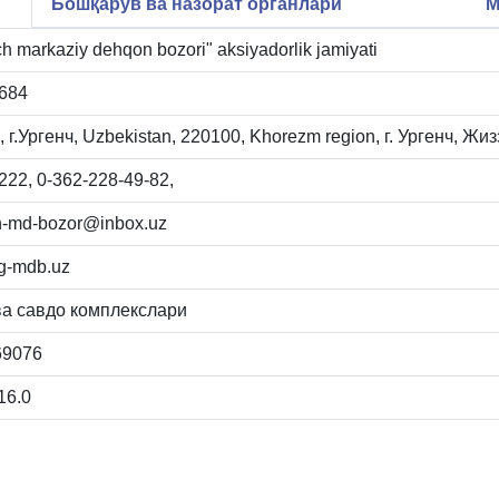
Бошқарув ва назорат органлари
М
h markaziy dehqon bozori" aksiyadorlik jamiyati
684
 г.Ургенч, Uzbekistan, 220100, Khorezm region, г. Ургенч, Жизз
22, 0-362-228-49-82,
h-md-bozor@inbox.uz
g-mdb.uz
ва савдо комплекслари
69076
16.0