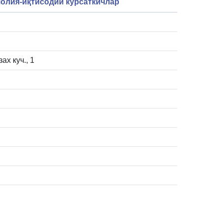
олия-иқтисодий кўрсаткичлар
ах куч., 1