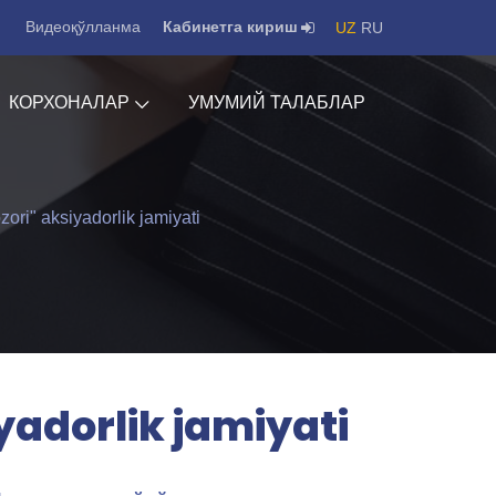
Видеоқўлланма
Кабинетга кириш
UZ
RU
КОРХОНАЛАР
УМУМИЙ ТАЛАБЛАР
ri" aksiyadorlik jamiyati
adorlik jamiyati