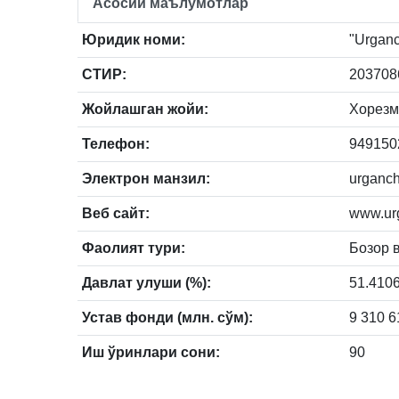
Асосий маълумотлар
Юридик номи:
"Urganc
СТИР:
203708
Жойлашган жойи:
Хорезм,
Телефон:
9491502
Электрон манзил:
urganc
Веб сайт:
www.ur
Фаолият тури:
Бозор 
Давлат улуши (%):
51.410
Устав фонди (млн. сўм):
9 310 6
Иш ўринлари сони:
90