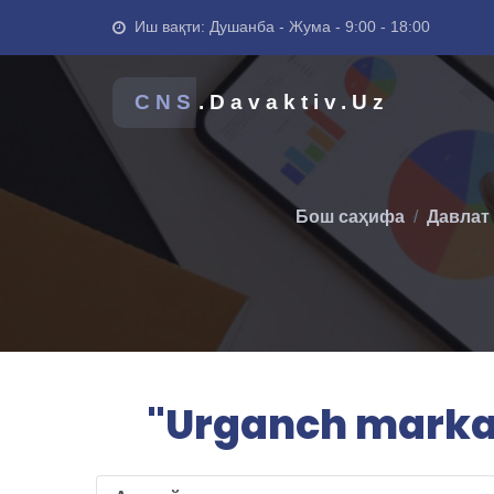
Иш вақти: Душанба - Жума - 9:00 - 18:00
CNS
.Davaktiv.Uz
Бош саҳифа
Давлат
"Urganch markaz