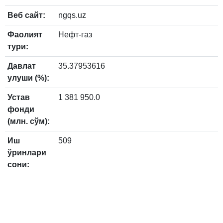
Веб сайт:
ngqs.uz
Фаолият
Нефт-газ
тури:
Давлат
35.37953616
улуши (%):
Устав
1 381 950.0
фонди
(млн. сўм):
Иш
509
ўринлари
сони: