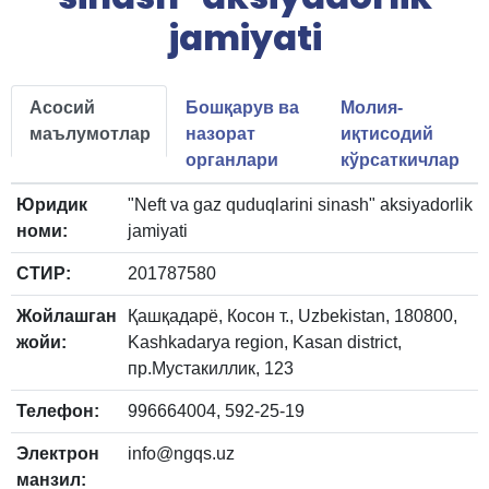
jamiyati
Асосий
Бошқарув ва
Молия-
маълумотлар
назорат
иқтисодий
органлари
кўрсаткичлар
Юридик
"Neft va gaz quduqlarini sinash" aksiyadorlik
номи:
jamiyati
СТИР:
201787580
Жойлашган
Қашқадарё, Косон т., Uzbekistan, 180800,
жойи:
Kashkadarya region, Kasan district,
пр.Мустакиллик, 123
Телефон:
996664004, 592-25-19
Электрон
info@ngqs.uz
манзил: