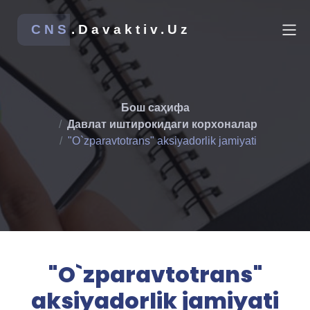
CNS
.Davaktiv.Uz
Бош саҳифа
Давлат иштирокидаги корхоналар
"O`zparavtotrans" aksiyadorlik jamiyati
"O`zparavtotrans"
aksiyadorlik jamiyati