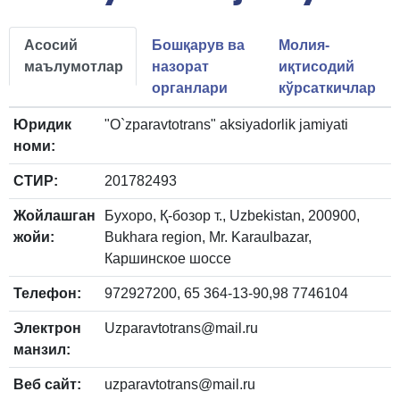
Асосий
Бошқарув ва
Молия-
маълумотлар
назорат
иқтисодий
органлари
кўрсаткичлар
Юридик
"O`zparavtotrans" aksiyadorlik jamiyati
номи:
СТИР:
201782493
Жойлашган
Бухоро, Қ-бозор т., Uzbekistan, 200900,
жойи:
Bukhara region, Mr. Karaulbazar,
Каршинское шоссе
Телефон:
972927200, 65 364-13-90,98 7746104
Электрон
Uzparavtotrans@mail.ru
манзил:
Веб сайт:
uzparavtotrans@mail.ru