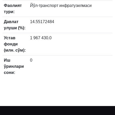
Фаолият
Йўл-транспорт инфратузилмаси
тури:
Давлат
14.55172484
улуши (%):
Устав
1 967 430.0
фонди
(млн. сўм):
Иш
0
ўринлари
сони: