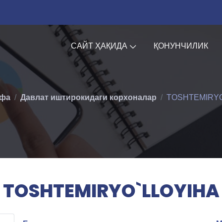
САЙТ ҲАҚИДА
ҚОНУНЧИЛИК
ифа
Давлат иштирокидаги корхоналар
TOSHTEMIRYO
TOSHTEMIRYO`LLOYIHA