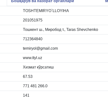
Бошқарув ва назорат органлари
М
TOSHTEMIRYO`LLOYIHA
201051975
Тошкент ш., Миробод т., Taras Shevchenko
712364840
temiryol@gmail.com
www.ttyl.uz
Хизмат кўрсатиш
67.53
771 481 266.0
141