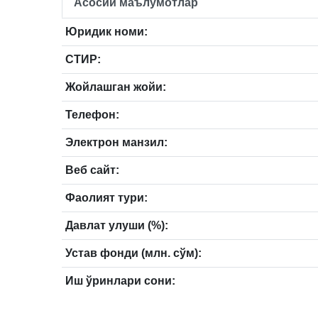
Асосий маълумотлар
Юридик номи:
СТИР:
Жойлашган жойи:
Телефон:
Электрон манзил:
Веб сайт:
Фаолият тури:
Давлат улуши (%):
Устав фонди (млн. сўм):
Иш ўринлари сони: