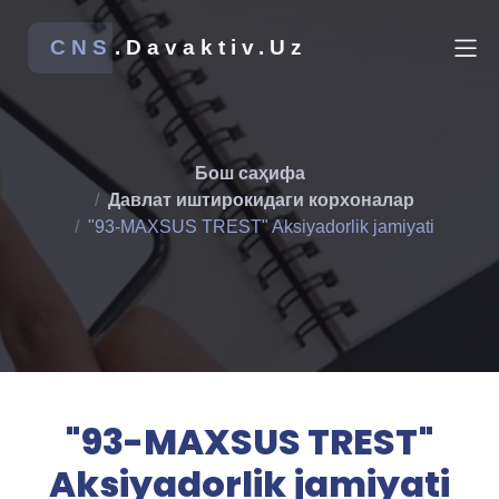
CNS
.Davaktiv.Uz
Бош саҳифа
Давлат иштирокидаги корхоналар
"93-MAXSUS TREST" Aksiyadorlik jamiyati
"93-MAXSUS TREST"
Aksiyadorlik jamiyati