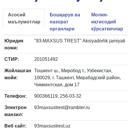
Асосий
Бошқарув ва
Молия-
маълумотлар
назорат
иқтисодий
органлари
кўрсаткичлар
Юридик
"93-MAXSUS TREST" Aksiyadorlik jamiyati
номи:
СТИР:
201051492
Жойлашган
Тошкент ш., Миробод т., Узбекистан,
жойи:
100029, г. Ташкент, Мирабадский район,
Чимкентская, дом 17
Телефон:
900366119, 256-03-32
Электрон
93maxsustrest@rambler.ru
манзил:
Веб сайт:
93maxsustrest.uz