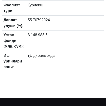
Фаолият
Қурилиш
тури:
Давлат
55.70792924
улуши (%):
Устав
3 148 983.5
фонди
(млн. сўм):
Иш
тўлдирилмоқда
ўринлари
сони: