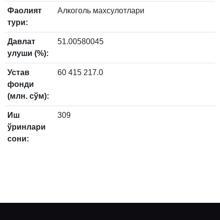
Фаолият
Алкоголь махсулотлари
тури:
Давлат
51.00580045
улуши (%):
Устав
60 415 217.0
фонди
(млн. сўм):
Иш
309
ўринлари
сони: