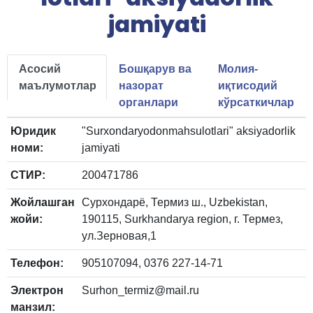
jamiyati
Асосий
Бошқарув ва
Молия-
маълумотлар
назорат
иқтисодий
органлари
кўрсаткичлар
Юридик
"Surxondaryodonmahsulotlari" aksiyadorlik
номи:
jamiyati
СТИР:
200471786
Жойлашган
Сурхондарё, Термиз ш., Uzbekistan,
жойи:
190115, Surkhandarya region, г. Термез,
ул.Зерновая,1
Телефон:
905107094, 0376 227-14-71
Электрон
Surhon_termiz@mail.ru
манзил: