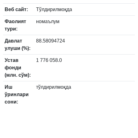
Веб сайт:
Тўлдирилмоқда
Фаолият
номаълум
тури:
Давлат
88.58094724
улуши (%):
Устав
1 776 058.0
фонди
(млн. сўм):
Иш
тўлдирилмоқда
ўринлари
сони: