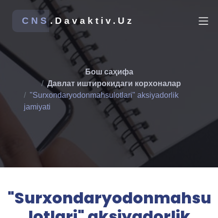
CNS
.Davaktiv.Uz
Бош саҳифа
Давлат иштирокидаги корхоналар
"Surxondaryodonmahsulotlari" aksiyadorlik
jamiyati
"Surxondaryodonmahsu
lotlari" aksiyadorlik