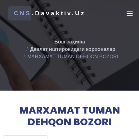
CNS
.Davaktiv.Uz
Бош саҳифа
Давлат иштирокидаги корхоналар
MARXAMAT TUMAN DEHQON BOZORI
MARXAMAT TUMAN
DEHQON BOZORI