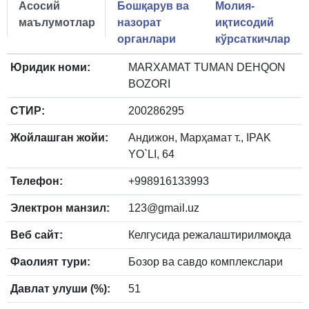
Асосий
Бошқарув ва
Молия-
маълумотлар
назорат
иқтисодий
органлари
кўрсаткичлар
Юридик номи:
MARXAMAT TUMAN DEHQON
BOZORI
СТИР:
200286295
Жойлашган жойи:
Андижон, Марҳамат т., IPAK
YO`LI, 64
Телефон:
+998916133993
Электрон манзил:
123@gmail.uz
Веб сайт:
Келгусида режалаштирилмоқда
Фаолият тури:
Бозор ва савдо комплекслари
Давлат улуши (%):
51