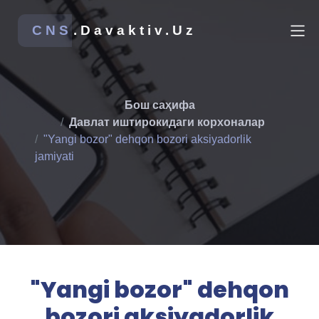
CNS
.Davaktiv.Uz
Бош саҳифа
Давлат иштирокидаги корхоналар
"Yangi bozor" dehqon bozori aksiyadorlik
jamiyati
"Yangi bozor" dehqon
bozori aksiyadorlik