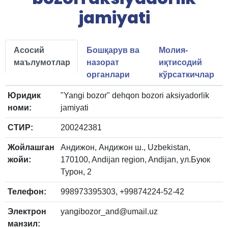
jamiyati
Асосий
Бошқарув ва
Молия-
маълумотлар
назорат
иқтисодий
органлари
кўрсаткичлар
Юридик
"Yangi bozor" dehqon bozori aksiyadorlik
номи:
jamiyati
СТИР:
200242381
Жойлашган
Андижон, Андижон ш., Uzbekistan,
жойи:
170100, Andijan region, Andijan, ул.Буюк
Турон, 2
Телефон:
998973395303, +99874224-52-42
Электрон
yangibozor_and@umail.uz
манзил: