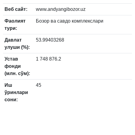
Веб сайт:
www.andyangibozor.uz
Фаолият
Бозор ва савдо комплекслари
тури:
Давлат
53.99403268
улуши (%):
Устав
1 748 876.2
фонди
(млн. сўм):
Иш
45
ўринлари
сони: