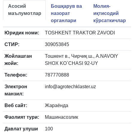
Асосий
Бошқарув ва
Молия-
маълумотлар
назорат
иқтисодий
органлари
кўрсаткичлар
Юридик номи:
TOSHKENT TRAKTOR ZAVODI
СТИР:
309053845
Жойлашган
Тошкент в., Чирчиқ ш., A.NAVOIY
жойи:
SHOX KO`CHASI 92-UY
Телефон:
787770888
Электрон
info@agrotechklaster.uz
манзил:
Веб сайт:
Жараёнда
Фаолият тури:
Машинасозлик
Давлат улуши
100