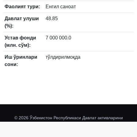
Фаолият тури:
Енгил саноат
Давлат улуши
48.85
(%):
Устав фонди
7 000 000.0
(млн. сўм):
Иш ўринлари
тўлдирилмоқда
сони:
© 2026 Ўзбекистон Республикаси Давлат активларини
davaktiv.uz
@davaktivuz
бошқариш агентлиги
.