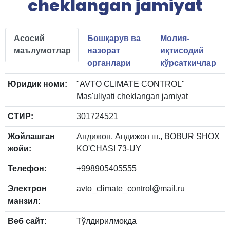
cheklangan jamiyat
Асосий
Бошқарув ва
Молия-
маълумотлар
назорат
иқтисодий
органлари
кўрсаткичлар
Юридик номи:
"AVTO CLIMATE CONTROL"
Mas'uliyati cheklangan jamiyat
СТИР:
301724521
Жойлашган
Андижон, Андижон ш., BOBUR SHOX
жойи:
KO'CHASI 73-UY
Телефон:
+998905405555
Электрон
avto_climate_control@mail.ru
манзил:
Веб сайт:
Тўлдирилмоқда