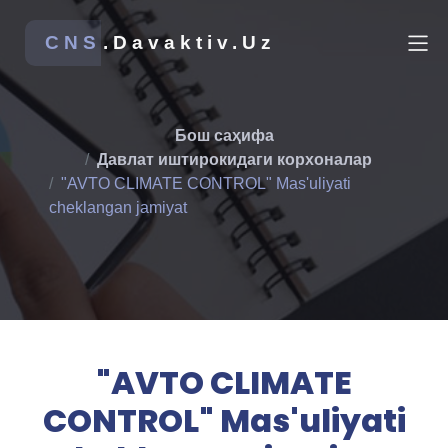
CNS
.Davaktiv.Uz
Бош саҳифа
Давлат иштирокидаги корхоналар
"AVTO CLIMATE CONTROL" Mas'uliyati
cheklangan jamiyat
"AVTO CLIMATE
CONTROL" Mas'uliyati