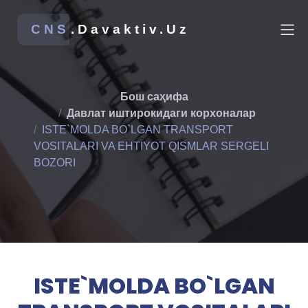
CNS
.Davaktiv.Uz
Бош саҳифа
Давлат иштирокидаги корхоналар
ISTE`MOLDA BO`LGAN TRANSPORT
VOSITALARI VA EHTIYOT QISMLAR SERGELI
BOZORI
ISTE`MOLDA BO`LGAN