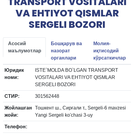
TRANSPORT VOSITALARI
VA EHTIYOT QISMLAR
SERGELI BOZORI
Асосий
Бошқарув ва
Молия-
маълумотлар
назорат
иқтисодий
органлари
кўрсаткичлар
Юридик
ISTE`MOLDA BO`LGAN TRANSPORT
номи:
VOSITALARI VA EHTIYOT QISMLAR
SERGELI BOZORI
СТИР:
301562448
Жойлашган
Тошкент ш., Сирғали т., Sergeli-6 mavzesi
жойи:
Yangi Sergeli ko'chasi 3-uy
Телефон: