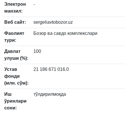
Электрон
-
манзил:
Веб сайт:
sergeliavtobozor.uz
Фаолият
Бозор ва савдо комплекслари
тури:
Давлат
100
улуши (%):
Устав
21 186 671 016.0
фонди
(млн. сўм):
Иш
тўлдирилмоқда
ўринлари
сони: