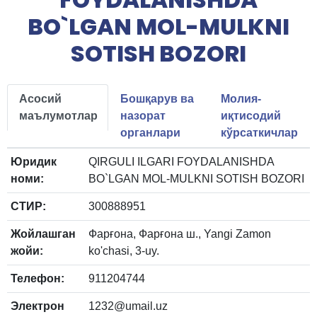
BO`LGAN MOL-MULKNI
SOTISH BOZORI
Асосий
Бошқарув ва
Молия-
маълумотлар
назорат
иқтисодий
органлари
кўрсаткичлар
Юридик
QIRGULI ILGARI FOYDALANISHDA
номи:
BO`LGAN MOL-MULKNI SOTISH BOZORI
СТИР:
300888951
Жойлашган
Фарғона, Фарғона ш., Yangi Zamon
жойи:
ko'chasi, 3-uy.
Телефон:
911204744
Электрон
1232@umail.uz