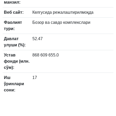
манзил:
Веб сайт:
Келгусида режалаштирилмоқда
Фаолият
Бозор ва савдо комплекслари
тури:
Давлат
52.47
улуши (%):
Устав
868 609 655.0
фонди (млн.
сўм):
Иш
17
ўринлари
сони: