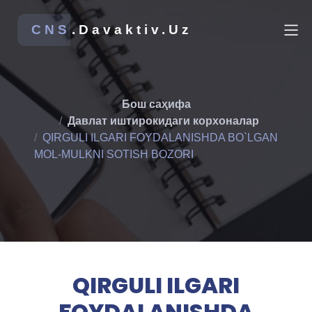
CNS
.Davaktiv.Uz
Бош саҳифа
Давлат иштирокидаги корхоналар
QIRGULI ILGARI FOYDALANISHDA BO`LGAN
MOL-MULKNI SOTISH BOZORI
QIRGULI ILGARI
FOYDALANISHDA