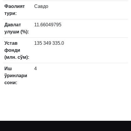
Фаолият
Савдо
тури:
Давлат
11.66049795
улуши (%):
Устав
135 349 335.0
фонди
(млн. сўм):
Иш
4
ўринлари
сони: