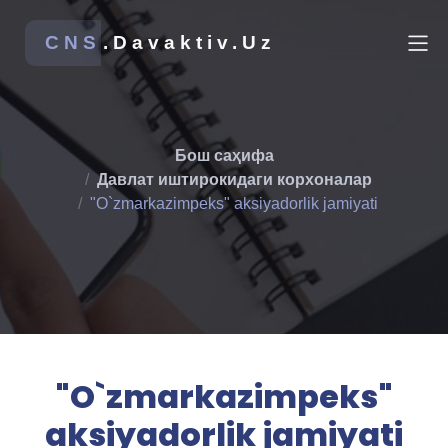
CNS
.Davaktiv.Uz
Бош саҳифа
Давлат иштирокидаги корхоналар
"O`zmarkazimpeks" aksiyadorlik jamiyati
"O`zmarkazimpeks"
aksiyadorlik jamiyati