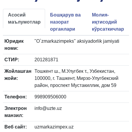
Асосий
Бошқарув ва
Молия-
маълумотлар
назорат
иқтисодий
органлари
кўрсаткичлар
Юридик
"O`zmarkazimpeks" aksiyadorlik jamiyati
номи:
СТИР:
201281871
Жойлашган
Тошкент ш., М.Улугбек т., Узбекистан,
жойи:
100000, г. Ташкент, Мирзо-Улугбекский
район, проспект Мустакиллик, дом 59
Телефон:
998909506000
Электрон
info@uzte.uz
манзил:
Веб сайт:
uzmarkazimpex.uz