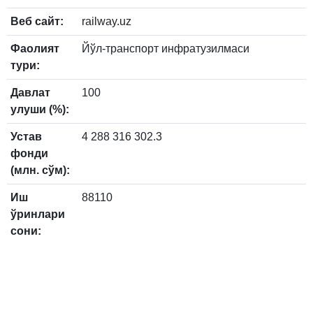
Веб сайт:
railway.uz
Фаолият
Йўл-транспорт инфратузилмаси
тури:
Давлат
100
улуши (%):
Устав
4 288 316 302.3
фонди
(млн. сўм):
Иш
88110
ўринлари
сони: