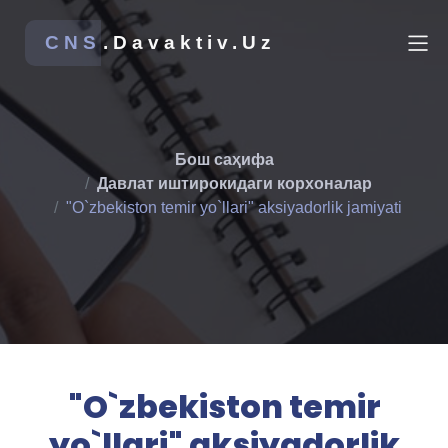
CNS
.Davaktiv.Uz
Бош саҳифа
Давлат иштирокидаги корхоналар
"O`zbekiston temir yo`llari" aksiyadorlik jamiyati
"O`zbekiston temir
yo`llari" aksiyadorlik