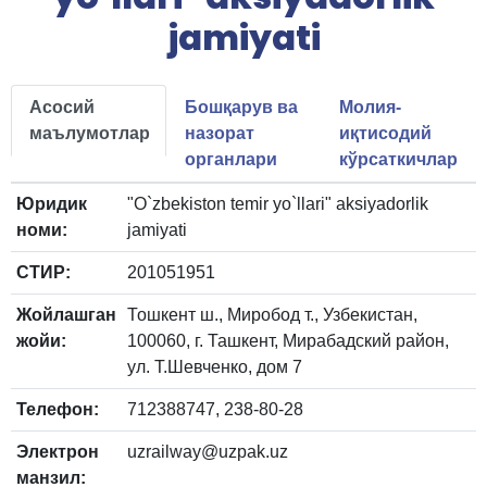
jamiyati
Асосий
Бошқарув ва
Молия-
маълумотлар
назорат
иқтисодий
органлари
кўрсаткичлар
Юридик
"O`zbekiston temir yo`llari" aksiyadorlik
номи:
jamiyati
СТИР:
201051951
Жойлашган
Тошкент ш., Миробод т., Узбекистан,
жойи:
100060, г. Ташкент, Мирабадский район,
ул. Т.Шевченко, дом 7
Телефон:
712388747, 238-80-28
Электрон
uzrailway@uzpak.uz
манзил: