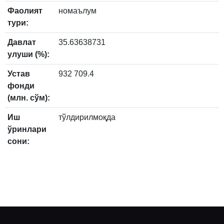
Фаолият
номаълум
тури:
Давлат
35.63638731
улуши (%):
Устав
932 709.4
фонди
(млн. сўм):
Иш
тўлдирилмоқда
ўринлари
сони: