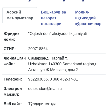
Асосий
Бошқарув ва
Молия-
маълумотлар
назорат
иқтисодий
органлари
кўрсаткичлар
Юридик
"Oqtosh-don" aksiyadorlik jamiyati
номи:
СТИР:
200718864
Жойлашган
Самарқанд, Нарпай т.,
жойи:
Uzbekistan,140300,Samarkand region,г.
Акташ,ул.Ж.Мирзаев, дом 2
Телефон:
932203035, 0 366 432-37-31
Электрон
oqtoshdon@mail.ru
манзил:
Веб сайт:
Тўлдирилмоқда