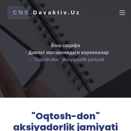
CNS
.Davaktiv.Uz
Бош саҳифа
Давлат иштирокидаги корхоналар
"Oqtosh-don" aksiyadorlik jamiyati
"Oqtosh-don"
aksiyadorlik jamiyati