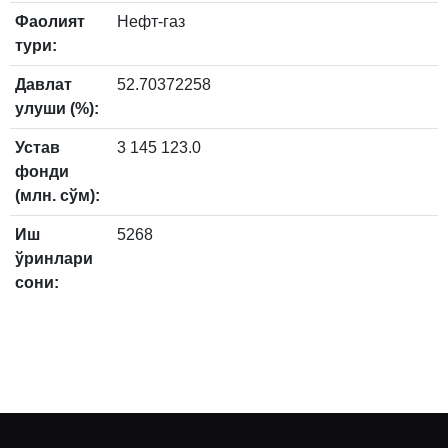
Фаолият
Нефт-газ
тури:
Давлат
52.70372258
улуши (%):
Устав
3 145 123.0
фонди
(млн. сўм):
Иш
5268
ўринлари
сони: