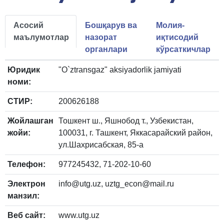
Асосий
Бошқарув ва
Молия-
маълумотлар
назорат
иқтисодий
органлари
кўрсаткичлар
Юридик
"O`ztransgaz" aksiyadorlik jamiyati
номи:
СТИР:
200626188
Жойлашган
Тошкент ш., Яшнобод т., Узбекистан,
жойи:
100031, г. Ташкент, Яккасарайский район,
ул.Шахрисабская, 85-а
Телефон:
977245432, 71-202-10-60
Электрон
info@utg.uz, uztg_econ@mail.ru
манзил:
Веб сайт:
www.utg.uz