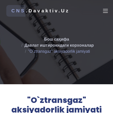
CNS
.Davaktiv.Uz
Бош саҳифа
Давлат иштирокидаги корхоналар
"O`ztransgaz" aksiyadorlik jamiyati
"O`ztransgaz"
aksiyadorlik jamiyati