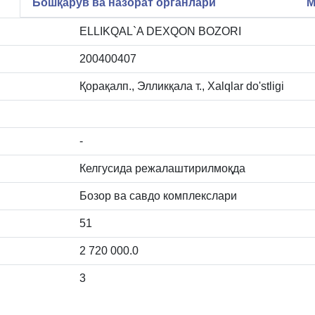
Бошқарув ва назорат органлари
М
ELLIKQAL`A DEXQON BOZORI
200400407
Қорақалп., Элликқала т., Xalqlar do'stligi
-
Келгусида режалаштирилмоқда
Бозор ва савдо комплекслари
51
2 720 000.0
3