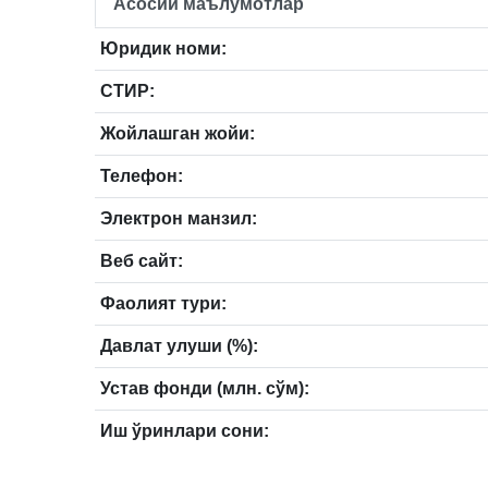
Асосий маълумотлар
Юридик номи:
СТИР:
Жойлашган жойи:
Телефон:
Электрон манзил:
Веб сайт:
Фаолият тури:
Давлат улуши (%):
Устав фонди (млн. сўм):
Иш ўринлари сони: