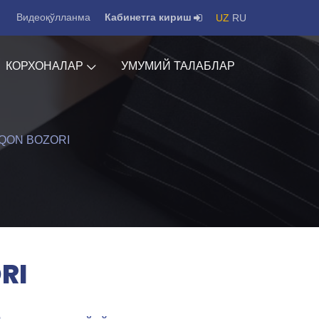
Видеоқўлланма
Кабинетга кириш
UZ
RU
КОРХОНАЛАР
УМУМИЙ ТАЛАБЛАР
XQON BOZORI
RI