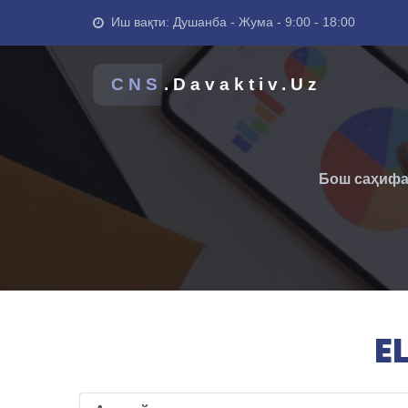
Иш вақти: Душанба - Жума - 9:00 - 18:00
CNS
.Davaktiv.Uz
Бош саҳиф
E