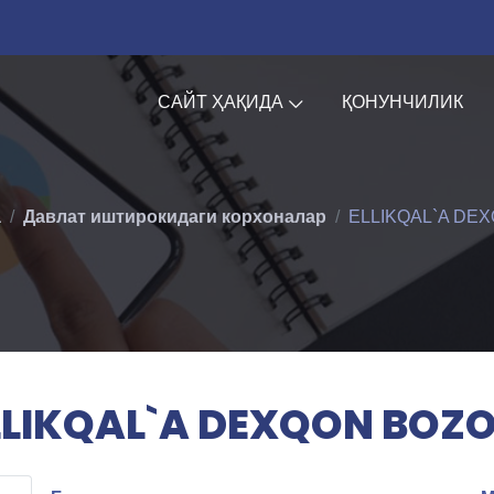
САЙТ ҲАҚИДА
ҚОНУНЧИЛИК
а
Давлат иштирокидаги корхоналар
ELLIKQAL`A DE
LLIKQAL`A DEXQON BOZO