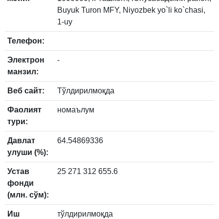
Buyuk Turon MFY, Niyozbek yo`li ko`chasi,
1-uy
Телефон:
Электрон
-
манзил:
Веб сайт:
Тўлдирилмоқда
Фаолият
номаълум
тури:
Давлат
64.54869336
улуши (%):
Устав
25 271 312 655.6
фонди
(млн. сўм):
Иш
тўлдирилмоқда