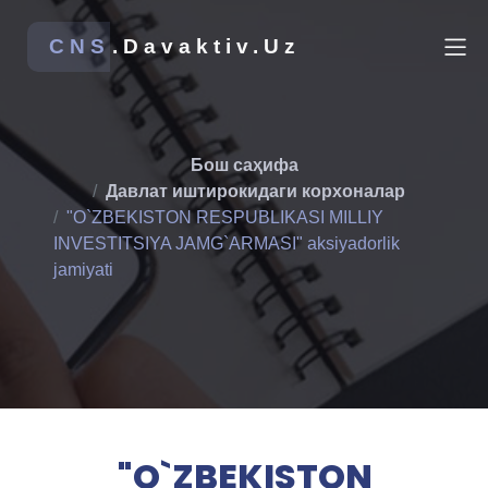
CNS
.Davaktiv.Uz
Бош саҳифа
Давлат иштирокидаги корхоналар
"O`ZBEKISTON RESPUBLIKASI MILLIY
INVESTITSIYA JAMG`ARMASI" aksiyadorlik
jamiyati
"O`ZBEKISTON