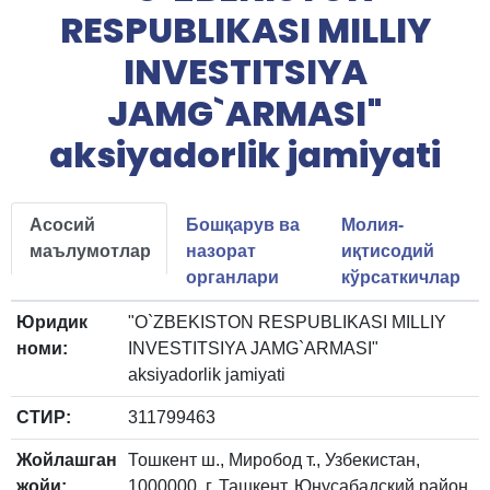
RESPUBLIKASI MILLIY
INVESTITSIYA
JAMG`ARMASI"
aksiyadorlik jamiyati
Асосий
Бошқарув ва
Молия-
маълумотлар
назорат
иқтисодий
органлари
кўрсаткичлар
Юридик
"O`ZBEKISTON RESPUBLIKASI MILLIY
номи:
INVESTITSIYA JAMG`ARMASI"
aksiyadorlik jamiyati
СТИР:
311799463
Жойлашган
Тошкент ш., Миробод т., Узбекистан,
жойи:
1000000, г. Ташкент, Юнусабадский район,